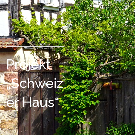
Projekt
„Schweiz
er Haus“