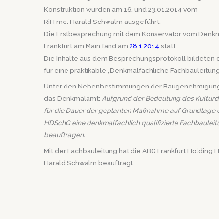
Konstruktion wurden am 16. und 23.01.2014 vom
RiH me. Harald Schwalm ausgeführt.
Die Erstbesprechung mit dem Konservator vom Denk
Frankfurt am Main fand am
28.1.2014
statt.
Die Inhalte aus dem Besprechungsprotokoll bildeten d
für eine praktikable „Denkmalfachliche Fachbauleitung
Unter den Nebenbestimmungen der Baugenehmigung
das Denkmalamt:
Aufgrund der Bedeutung des Kultur
für die Dauer der geplanten Maßnahme auf Grundlage de
HDSchG eine denkmalfachlich qualifizierte Fachbauleit
beauftragen.
Mit der Fachbauleitung hat die ABG Frankfurt Holding H
Harald Schwalm beauftragt.
Von ihm wurden weitere
VDR-RiH Restauratoren
in das
eingebunden.
Das Farbkonzept für den Außenanstrich und dem Tre
erfolgte auf Grundlage der restauratorischen Vorunt