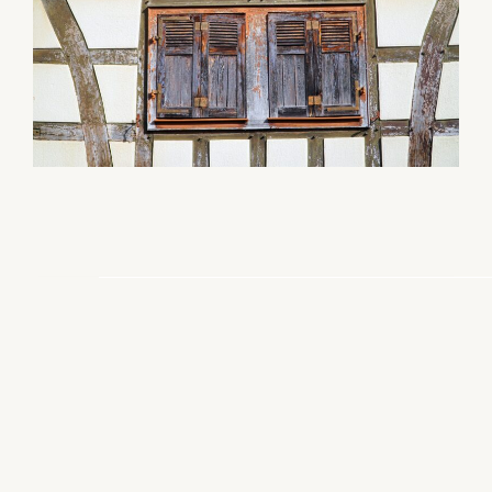
Schadens- und Kostenermittlung
denkmalfachliche Bauleitung
Sachverständigentätigkeit für
Das Zimmererhandwerk
mit Schwerpunkt: