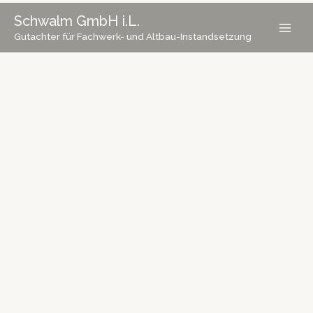
Zum
Schwalm GmbH i.L.
Inhalt
Gutachter für Fachwerk- und Altbau-Instandsetzung
springen